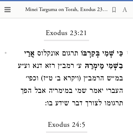
Minei Targuma on Torah, Exodus 23:21
Loading...
Exodus 23:21
כִּי שְׁמִי בְּקִרְבּוֹ
תרגום אונקלוס
אֲרֵי
1
בִשְׁמִי מֵימְרֵהּ
ע׳ רמב״ן רזא דנא וע״ע
במ״ש הרמב״ן (ויקרא ב׳ ט״ז) וכפי׳
העברי יאמר שמי במימריה אבל הפך
תרגומו לצורך דבר שידע בו:
Exodus 24:5