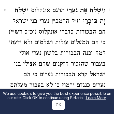
וַיִּשְׁלַח אֶת נַעֲרֵי
תרגם אונקלוס
וּשְׁלַח
1
יָת בּוּכְרֵי
וז״ל הרמב״ן נערי בני ישראל
הם הבכורות כדברי אונקלוס (וכ״כ רש״י)
כי הם המעלים עולות ושלמים ולא ידעתי
למה יכנה הבכורות בלשון נערי אולי
בעבור שהזכיר הזקנים שהם אצילי בני
ישראל קרא הבכורות נערים כי הם
נערים כנגדם ירמוז כי לא בעבור מעלתם
We use cookies to give you the best experience possible on
בחכמה שלחם כי לא היו זקנים רק מפני
our site. Click OK to continue using Sefaria.
Learn More
.
OK
הבכורה כי הם המקודשים לקרבנות וכו׳