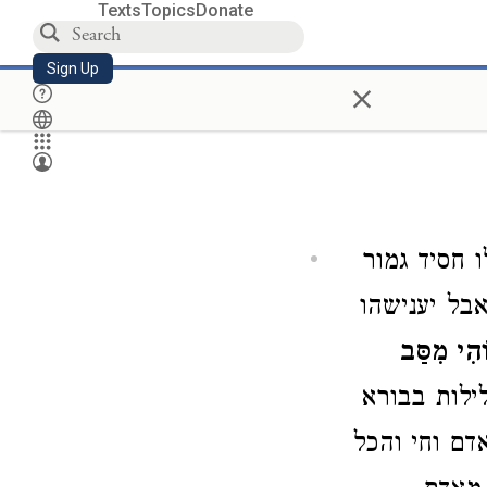
Texts
Topics
Donate
Sign Up
×
 חסיד גמור
בל יענישהו
ֹהִי מִסַּב
לות בבורא
דם וחי והכל