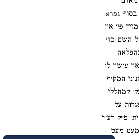
 מאדם
 בסוף
גמרא
יד פי׳ אין
ל השם כדי
בהפלאה
ן עושין לו
נוני המקיף
ל׳ למחללי
גדות על
ת׳ פ״ק דע״ז
 מעט מעט