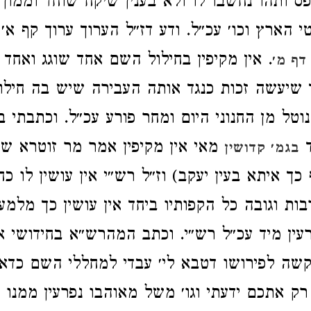
אפס ותהו נחשבו לו ולא בענין שיקח שוחד וממון
י הארץ וכו׳ עכ״ל. ודע דז״ל הערוך ערוך קף א׳
. אין מקיפין בחילול השם אחד שוגג ואחד מז
דף מ׳
ד שיעשה זכות כנגד אותה העבירה שיש בה חילו
נוטל מן החנוני היום ומחר פורע עכ״ל. וכתבתי 
ד
מאי אין מקיפין אמר מר זוטרא שאי
בגמ׳ קדושין
 כך איתא בעין יעקב) וז״ל רש״י אין עושין לו כח
בות וגובה כל הקפותיו ביחד אין עושין כך מלמע
ין מיד עכ״ל רש״י. וכתב המהרש״א בחידושי א
קשה לפירושו דטבא לי׳ עבדי למחללי השם כדאי
 רק אתכם ידעתי וגו׳ משל מאוהבו נפרעין ממנו