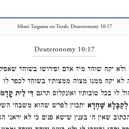
Minei Targuma on Torah, Deuteronomy 10:17
Loading...
Deuteronomy 10:17
ולא יקח שוחד מיד אדם ופירושו בשוחד שאפילו
 לא יקח ממנו מצוה ממצותיו בשוחד לכפר לו א
ול לו בכל טובותיו ואונקלוס תרגם
דִּי לֵית קֳדָמו
לְקַבָּלָא שָׁחְדָא
יתכוין לפרש שהוא משבחי השלי
כתוב שאין ה׳ בענין שישא פנים כי לא יראני הא