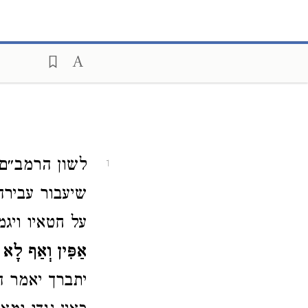
לשון הרמב״ם 
1
שיעבור עבירה
על חטאיו ויגמ
אַפִּין וְאַף לָא 
יתברך יאמר ה