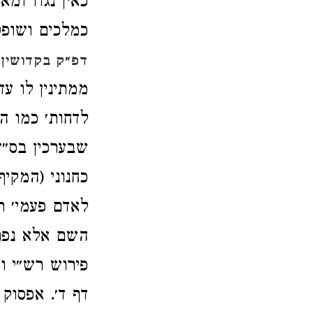
כאין נגדו ומ
כמלכים ושופט
דפ״ק בקדושין 
ממתינין לו ע
לדחות׳ כמו ה
שבערכין בס״
כחנוני (המקיף
לאדם פעמי׳ ר
השם אלא נפרע
פירוש רש״י ו
דף ד׳. אפסוק