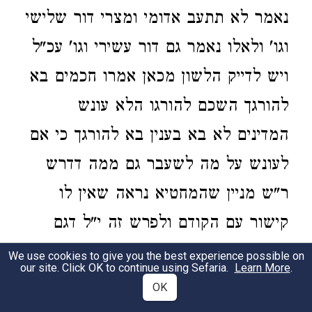
נאמר לא תתעב אדומי ומצרי דור שלישי
וגו' ולאלו נאמר גם דור עשירי וגו' עכ"ל
ויש לדייק הלשון מכאן אמרו חכמים בא
להורגך השכם להורגו הלא עונש
המדינים לא בא בענין בא להורגך כי אם
לעונש על מה לשעבר גם ממה דדרש
ר"ש מניין שהמחטיא נראה שאין לו
קישור עם הקודם ולפרש זה י"ל דגם
בפסוק יש לדקדק מה שאמר כי צוררים
We use cookies to give you the best experience possible on
our site. Click OK to continue using Sefaria.
Learn More
.
הם לכם שהוא לשון הוה וכפי הלשון
OK