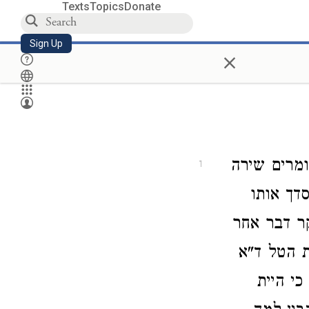
Texts
Topics
Donate
Sign Up
×
ומרים שירה
1
דך אותו
ר דבר אחר
 הטל ד"א
י היית