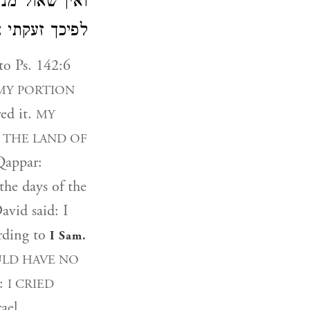
ואין שאול מ'
לפיכך זעקתי .
(to Ps. 142:6
 MY PORTION
red it.
MY
l
THE LAND OF
Qappar:
 the days of the
vid said: I
ording to
I Sam.
ULD HAVE NO
):
I CRIED
ael.