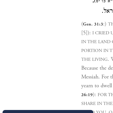
,
)
א כו יט
שראל
(
:)
T
Gen. 31:3
[5]):
I CRIED 
IN THE LAND 
PORTION IN T
. 
THE LIVING
Because the dea
Messiah. For th
yearn to dwell
):
FOR T
26:19
SHARE IN THE
UNTO YOU, O