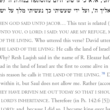
ניחני, אלא כי גרשוני היום מהסתפח בנחלת ה
(
ש"
אליך ה', ועל ידי שעשיתי כך נעשיתי מלך על י
This text is related 
HEN GOD SAID UNTO JACOB….
UNTO YOU, O LORD; I SAID: YOU ARE MY REFUGE,
. Who uttered this verse? David utte
OF THE LIVING
: He calls the land of Israe
HE LAND OF THE LIVING
Why? Resh Laqish said in the name of R. Eleazar ha
d in the land of Israel are the first to come alive in
78
is reason he calls it
.
Da
THE LAND OF THE LIVING
 within it, but Saul does not allow me. Rather (acc
HEY HAVE DRIVEN ME OUT TODAY SO THAT I SHO
. Therefore (in Ps. 142:6 [5]
 LORD'S INHERITANCE
; and, because I did so, I became king over Isr
 LORD