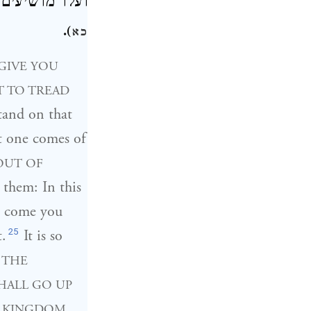
ועלו מושיעים
.
)
כא
 GIVE YOU
T TO TREAD
stand on that
at one comes of
OUT OF
 them: In this
o come you
25
t.
It is so
 THE
SHALL GO UP
E KINGDOM