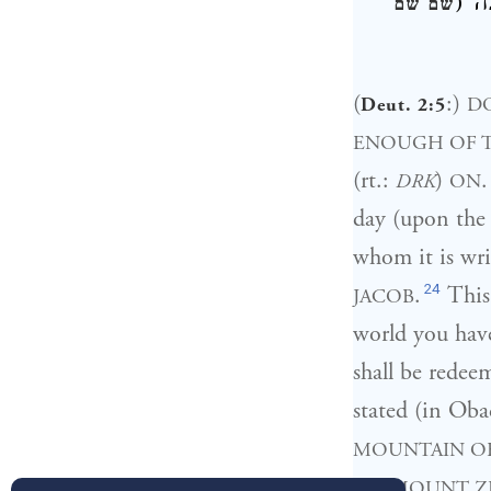
כה
(
שם שם
(
:)
DO
Deut. 2:5
ENOUGH OF T
(rt.:
)
.
DRK
ON
day (upon the
whom it is wri
24
.
This 
JACOB
world you hav
shall be redee
stated (in Oba
MOUNTAIN OF
ON MOUNT ZI