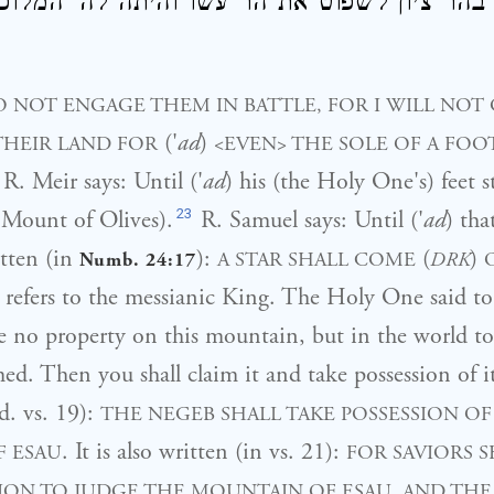
 בהר ציון לשפוט את הר עשו והיתה לה' המלו
 NOT ENGAGE THEM IN BATTLE, FOR I WILL NOT
('
ad
)
HEIR LAND FOR
<EVEN> THE SOLE OF A FOO
 R. Meir says: Until ('
ad
) his (the Holy One's) feet 
23
 Mount of Olives).
R. Samuel says: Until ('
ad
) th
tten (in
):
(
)
A STAR SHALL COME
DRK
Numb. 24:17
refers to the messianic King. The Holy One said to
e no property on this mountain, but in the world t
med. Then you shall claim it and take possession of i
d. vs. 19):
THE NEGEB SHALL TAKE POSSESSION OF
. It is also written (in vs. 21):
 ESAU
FOR SAVIORS 
ON TO JUDGE THE MOUNTAIN OF ESAU, AND TH