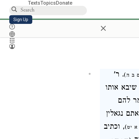
Texts
Topics
Donate
Sign Up
×
. ר'
)
 ב ה
 שיבא אותו
, להם
תם נגאלין
, וכתיב
)
א יט