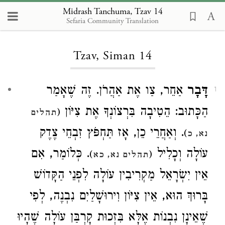
Midrash Tanchuma, Tzav 14
Sefaria Community Translation
Loading...
Tzav, Siman 14
דָּבָר
אַחֵר, צַו אֶת אַהֲרֹן. זֶה שֶׁאָמַר
1
הַכָּתוּב: הֵטִיבָה בִּרְצוֹנְךָ אֶת צִיּוֹן
(
תהלים
. וְאַחֲרֵי כֵן, אָז תַּחְפֹּץ זִבְחֵי צֶדֶק
)
נא, כ
עוֹלָה וְכָלִיל
. כְּלוֹמַר, אִם
)
(
תהלים נא, כא
אֵין יִשְׂרָאֵל מַקְרִיבִין עוֹלָה לִפְנֵי הַקָּדוֹשׁ
בָּרוּךְ הוּא, אֵין צִיּוֹן וִירוּשָׁלַיִם נִבְנֶה, לְפִי
שֶׁאֵינָן נִבְנוֹת אֶלָּא בִּזְכוּת קָרְבַּן עוֹלָה שֶׁהָיוּ