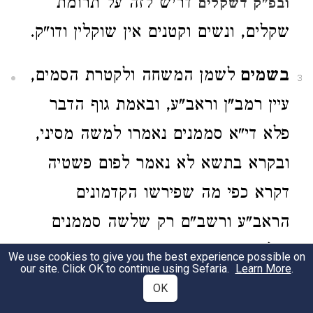
דריש לזה על תרומת
ובפ"ק דשקלים
שקלים, ונשים וקטנים אין שוקלין ודו"ק.
בשמים
לשמן המשחה ולקטרת הסמים,
3
עיין רמב"ן וראב"ע, ובאמת גוף הדבר
פלא די"א סממנים נאמרו למשה מסיני,
ובקרא בתשא לא נאמר לפום פשטיה
דקרא כפי מה שפירשו הקדמונים
הראב"ע ורשב"ם רק שלשה סממנים
וחלבנה עד כי הרמב"ן אמר שהסממנים
We use cookies to give you the best experience possible on
our site. Click OK to continue using Sefaria.
Learn More
.
שלא נתפרשו אין פירושן מי המה רק
OK
מדבריהם. ולדעתי נראה עפ"י מה דאמר