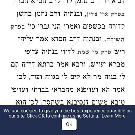
דביאורו דרב נחמן קרי לרב חסדא חברין
, ובנתיה דרב נחמן בחשן
בפרק אין צדין
קדירה בכשפים ואמרו הני גברי כו'
בפרק
, ובנתיה דרב חסדא אמר עליהן
השולח
ריש
לדידי בנתיה עדיפי
פרק מי שמת
מברא יעו"ש, ורבא אמר ברתא דר"ח קם
לי בגוה מר לא קים לי בגויה ועוד, לכן
אמר הא דעדיפנא מחבראי בברתי דעדיפי
טובא משום דנסיבנא בשתסר, לכן הוא
We use cookies to give you the best experience possible on
יותר לשם שמים כי נפסק ממנו חום
our site. Click OK to continue using Sefaria.
Learn More
.
OK
התאוה ודו"ק.