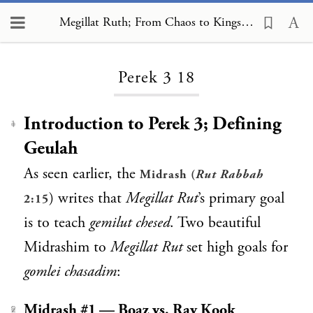
Megillat Ruth; From Chaos to Kingship, Perek 3 18
Loading...
Perek 3 18
Introduction to Perek 3; Defining
1
Geulah
As seen earlier, the
Midrash (
Rut Rabbah
) writes that
Megillat Rut
’s primary goal
2:15
is to teach
gemilut chesed
. Two beautiful
Midrashim to
Megillat Rut
set high goals for
gomlei chasadim
:
Midrash #1 — Boaz vs. Rav Kook
2