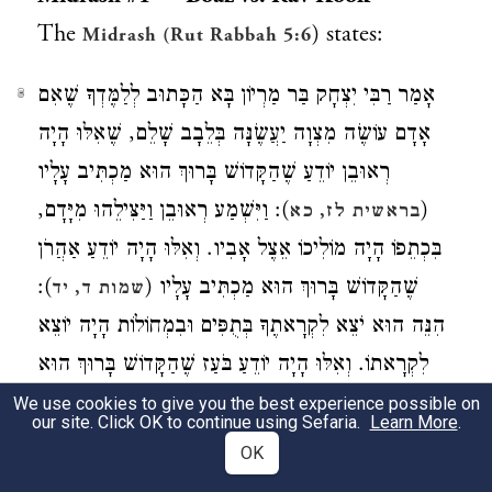
The
) states:
Midrash (Rut Rabbah 5:6
אָמַר רַבִּי יִצְחָק בַּר מַרְיוֹן בָּא הַכָּתוּב לְלַמֶּדְךָ שֶׁאִם
3
אָדָם עוֹשֶׂה מִצְוָה יַעֲשֶׂנָּה בְּלֵבָב שָׁלֵם, שֶׁאִלּוּ הָיָה
רְאוּבֵן יוֹדֵעַ שֶׁהַקָּדוֹשׁ בָּרוּךְ הוּא מַכְתִּיב עָלָיו
): וַיִּשְׁמַע רְאוּבֵן וַיַּצִּילֵהוּ מִיָּדָם,
(
בראשית לז, כא
בִּכְתֵפוֹ הָיָה מוֹלִיכוֹ אֵצֶל אָבִיו. וְאִלּוּ הָיָה יוֹדֵעַ אַהֲרֹן
):
שֶׁהַקָּדוֹשׁ בָּרוּךְ הוּא מַכְתִּיב עָלָיו (
שמות ד, יד
הִנֵּה הוּא יֹצֵא לִקְרָאתֶךָ בְּתֻפִּים וּבִמְחוֹלוֹת הָיָה יוֹצֵא
לִקְרָאתוֹ. וְאִלּוּ הָיָה יוֹדֵעַ בֹּעַז שֶׁהַקָּדוֹשׁ בָּרוּךְ הוּא
מַכְתִּיב עָלָיו: וַיִּצְבָּט לָהּ קָלִי וַתֹּאכַל וַתִּשְׂבַּע וַתֹּתַר,
We use cookies to give you the best experience possible on
our site. Click OK to continue using Sefaria.
Learn More
.
עֲגָלוֹת מְפֻטָּמוֹת הָיָה מַאֲכִילָהּ.
OK