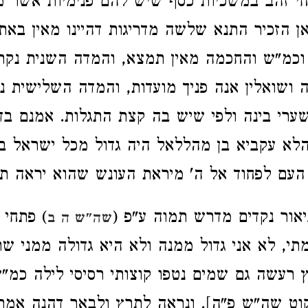
חי זהב במשכיות כסף שיש להם פנימיות אשר מ
כאן הזכיר התנא שלשה מדריגות דהיינו מאין בא
 וכמ"ש והחכמה מאין תמצא, והמדה השנית נק
ושואלין אנה פניך מועדות, והמדה השלישית נ
רי בינה ולפי שיש בה קצת התגלות. אמנם בד
 הלא עקביא בן מהללאל היה גדול מכל ישראל ב
העם לפחוד אל ה' מיראת העונש שהוא יראה ת
ור נקדים מדרש תמוה ע"פ (
) פתחי 
שה"ש ה ב
תמתי, לא אני גדול ממנה ולא היא גדולה ממני ש
רעשה גם שמים נטפו קוצותי רסיסי לילה כמ"ש
קוט שה"ש פ"ה]. ונראה לתרץ ולבאר דהנה אמרו