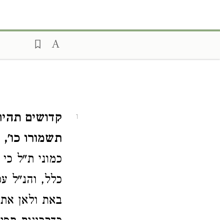
קדושים תהיו 
1
תשמורו כו',
ו
כמוני ת"ל כי
כלל, והנ"ל ע
באת ולאן אתה 