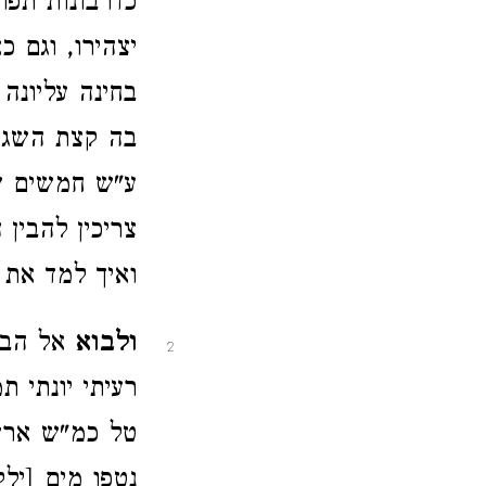
כדרבונות תפו
יצהירו, וגם 
בחינה עליונה
בה קצת השגה 
ע"ש חמשים שע
צריכין להבין
ואיך למד את 
ולבוא
אל הביא
2
רעיתי יונתי 
טל כמ"ש ארץ 
נטפו מים [יל