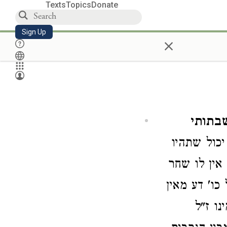
Texts
Topics
Donate
Sign Up
×
שבתותי
יכול שתהיו
אין לו שחר
כו' דע מאין
נו ז"ל