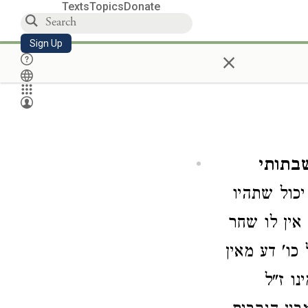
Texts
Topics
Donate
Sign Up
×
שבתותי
יכול שתהיו
אין לו שחר
כו' דע מאין
נו ז"ל