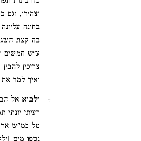
כדרבונות תפו
יצהירו, וגם 
בחינה עליונה
בה קצת השגה 
ע"ש חמשים שע
צריכין להבין
ואיך למד את 
ולבוא
אל הביא
2
רעיתי יונתי 
טל כמ"ש ארץ 
נטפו מים [יל