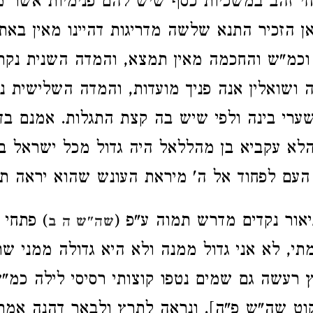
חי זהב במשכיות כסף שיש להם פנימיות אשר מ
כאן הזכיר התנא שלשה מדריגות דהיינו מאין בא
 וכמ"ש והחכמה מאין תמצא, והמדה השנית נק
ושואלין אנה פניך מועדות, והמדה השלישית נ
רי בינה ולפי שיש בה קצת התגלות. אמנם בד
 הלא עקביא בן מהללאל היה גדול מכל ישראל ב
העם לפחוד אל ה' מיראת העונש שהוא יראה ת
ור נקדים מדרש תמוה ע"פ (
) פתחי 
שה"ש ה ב
תמתי, לא אני גדול ממנה ולא היא גדולה ממני ש
רעשה גם שמים נטפו קוצותי רסיסי לילה כמ"ש
קוט שה"ש פ"ה]. ונראה לתרץ ולבאר דהנה אמרו