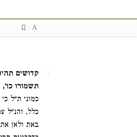
קדושים תהיו 
1
תשמורו כו',
ו
כמוני ת"ל כי
כלל, והנ"ל ע
באת ולאן אתה 