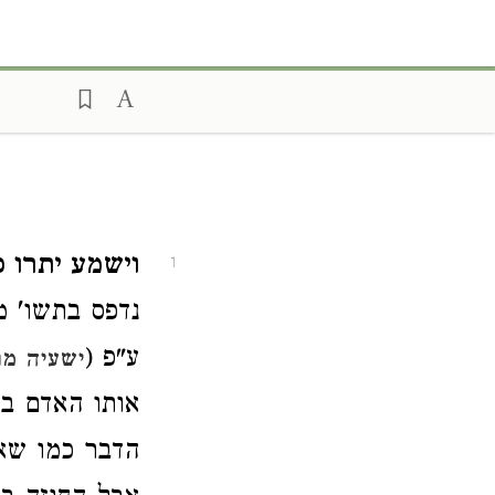
וישמע יתרו כו
1
נדפס בתשו' מ
ע"פ (
ישעיה מו 
אותו האדם בע
הדבר כמו שאמ