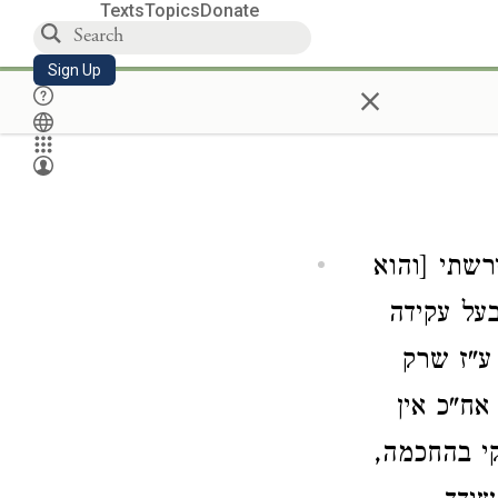
Texts
Topics
Donate
Sign Up
×
שתי [והוא
בעל עקידה
ע"ז שרק
אח"כ אין
קי בהחכמה,