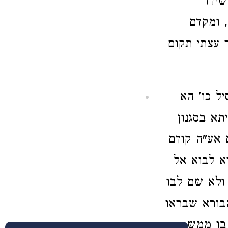
שידד
, ומקדם
 עצתי תקום
ל כו' הא
א בסגנון
 אע"ה קודם
א לבוא אל
 ולא שם לבו
בורא שבראו
 בו ממש