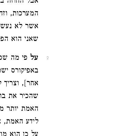
אבל החוזה ב
המערכות, וזה
אשר לא נעשו
שאני הוא הפו
על
פי מה שכתב
2
באפיקורס ישר
אחר], וצריך 
שהכיר את בור
האמת יותר מת
לידע האמת, 
על כן הוא מו