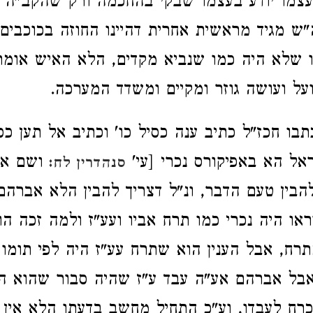
עצמו יודע בעצמו שבקי בהחכמה ורק שהקב"ה 
"ש מגיד מראשית אחרית דהיינו החוזה בכוכבים
 שלא היה כמו שנביא מקדים, הלא האיש אומר
על ועושה גוזר ומקיים ומשדד המערכה.
ו חכז"ל כתיב ענה כסיל כו' וכתיב אל תען כסי
אל הא באפיקורס נכרי [עי'
ושם אית
סנהדרין לח:
להבין טעם הדבר, ונ"ל דצריך להבין הלא אברהם
או היה נכרי כמו תרח אביו ועע"ז ולמה זכה הו
רח, אבל הענין הוא שתרח עע"ז היה לפי תומו
אבל אברהם אע"ה עבד ע"ז שהיה סבור שהוא ה
כרח לעבדו, וע"כ התחיל מחשב בדעתו הלא אין