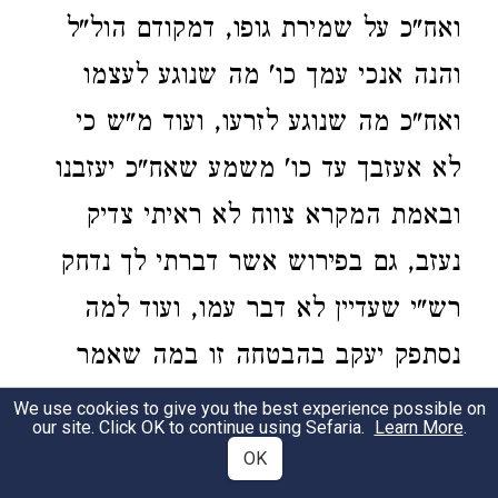
ואח"כ על שמירת גופו, דמקודם הול"ל
והנה אנכי עמך כו' מה שנוגע לעצמו
ואח"כ מה שנוגע לזרעו, ועוד מ"ש כי
לא אעזבך עד כו' משמע שאח"כ יעזבנו
ובאמת המקרא צווח לא ראיתי צדיק
נעזב, גם בפירוש אשר דברתי לך נדחק
רש"י שעדיין לא דבר עמו, ועוד למה
נסתפק יעקב בהבטחה זו במה שאמר
אם יהיה אלקים עמדי כו', גם והיה ה' לי
We use cookies to give you the best experience possible on
our site. Click OK to continue using Sefaria.
Learn More
.
לאלקים הוא מיותר, וגם קשה שהכתוב
OK