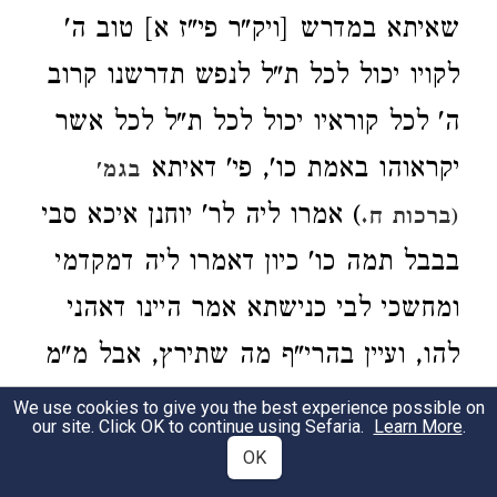
שאיתא במדרש [ויק"ר פי"ז א] טוב ה'
לקויו יכול לכל ת"ל לנפש תדרשנו קרוב
ה' לכל קוראיו יכול לכל ת"ל לכל אשר
יקראוהו באמת כו', פי' דאיתא
בגמ'
) אמרו ליה לר' יוחנן איכא סבי
(ברכות ח.
בבבל תמה כו' כיון דאמרו ליה דמקדמי
ומחשכי לבי כנישתא אמר היינו דאהני
להו, ועיין בהרי"ף מה שתירץ, אבל מ"מ
קשה הלא ידע ר' יוחנן שיש בתי
We use cookies to give you the best experience possible on
our site. Click OK to continue using Sefaria.
Learn More
.
מדרשות בבבל שהרבה שאלות ותשובות
OK