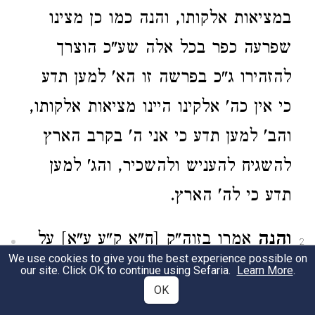
במציאות אלקותו, והנה כמו כן מצינו
שפרעה כפר בכל אלה שע"כ הוצרך
להזהירו ג"כ בפרשה זו הא' למען תדע
כי אין כה' אלקינו היינו מציאות אלקותו,
והב' למען תדע כי אני ה' בקרב הארץ
להשגיח להעניש ולהשכיר, והג' למען
תדע כי לה' הארץ.
והנה
אמרו בזוה"ק [ח"א ק"ע ע"א] על
2
We use cookies to give you the best experience possible on
פסוק מי זאת הנשקפה דלאוה"ע אתנהיר
our site. Click OK to continue using Sefaria.
Learn More
.
OK
בזימנא חדא כו' ובג"כ הוה להון שציאו