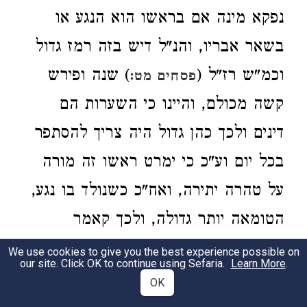
נפקא מינה אם בראשו הוא הנגע או
בשאר אבריו, והנ"ל דיש בזה רמז גדול
וכמ"ש רז"ל (
) שנה ופירש
פסחים מט:
קשה מכולם, והיינו כי השערות הם
דינים ולכך כהן גדול היה צריך להסתפר
בכל יום וע"כ כי ימרט ראשו זה מורה
על טהרה יתירה, ואח"כ כשנולד בו נגע,
הטומאה יותר גדולה, ולכך קאמר
בראשו נגעו וכפל כמה פעמים הטומאה
We use cookies to give you the best experience possible on
our site. Click OK to continue using Sefaria.
Learn More
.
במקרא זה, וכבר אמרתי בילדותי רמז
OK