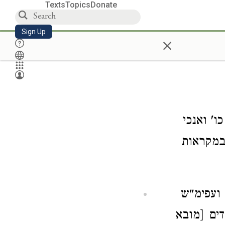
Texts
Topics
Donate
Sign Up
×
ו' ואנכי
במקראות
ועפימ"ש
דים [מובא