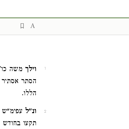
וילך
משה כו' ו
1
הסתר אסתיר כ
הללו.
ונ"ל
עפימ"ש ב
2
תקעו בחודש ש