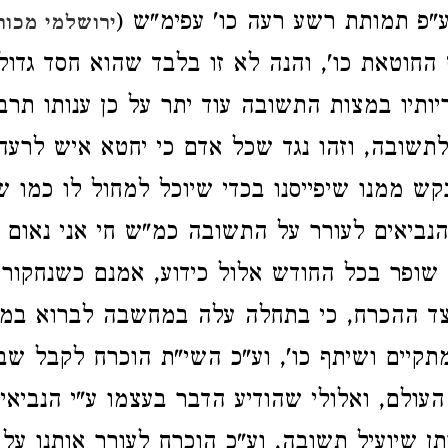
ע"פ תמותת רשע רעה כו' עפימ"ש (
ירושלמי מכות 
החוטאת כו', והנה לא זו בלבד שהוא חסד גדו
ותיו במצות התשובה עוד יתר על כן ענותו תרב
לתשובה, וזהו נגד שכל אדם כי יחטא איש לרעה
קש ממנו שיפייסנו בכדי שיוכל למחול לו כמו
נביאים לעורר על התשובה כמ"ש חי אני נאום ה'
 שופר בכל החודש אלול כידוע, אמנם כשנחקור 
צד ההכרח, כי בתחלה עלה במחשבה לברוא במד
תקיים ושיתף כו', וע"כ השי"ת הוכרח לקבל ש
 העולם, ואלולי שהודיע הדבר בעצמו ע"י הנביאי
ן שיועיל תשובה, וע"כ הוכרח לעורר אותנו על 