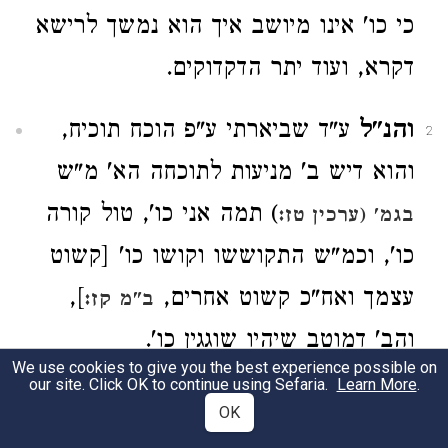
כי כו' אינו מיושב איך הוא נמשך לרישא
דקרא, ועוד יתר הדקדוקים.
והנ"ל
ע"ד שביארתי ע"פ הוכח תוכיח,
2
והוא דיש ב' מניעות לתוכחה הא' מ"ש
) תמה אני כו', טול קורה
בגמ' (ערכין טז:
כו', וכמ"ש התקוששו וקושו כו' [קשוט
עצמך ואח"כ קשוט אחרים,
],
ב"מ קז:
והב' דמוטב שיהיו שוגגין כו'.
We use cookies to give you the best experience possible on
our site. Click OK to continue using Sefaria.
Learn More
.
והתירוץ
לזה הוא דמה שאמרו קשוט
3
OK
עצמך כו', שהאמת כן הוא דכל דורש