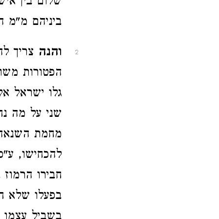
שלום בין איש
ביניהם מ"מ ה
והנה
צריך לה
2
הפטורות משום
גלו ישראל אל
שני על מה נח
מחמת השנאה ל
להכחישו, ע"כ
חבירו הרמוז 
בפעלו שלא חל
בשביל עצמו ו