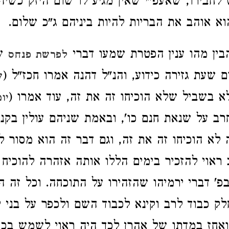
 לחבירו, שאעפ"י שאין מגיע לו שום היזק כשיה
וא אוהב את הבריות להיות ביניהם ג"כ שלום.
בין מהו ענין הפטרת שמעו דברי
שח
לפרשת פנחס
 שעת גזירה כידוע, והנ"ל דהנה אמרו חכז"ל (
ש
א בשביל שלא הוכיחו זה את זה, עוד אמרו (
יו
רב על שנאת חנם כו', ובאמת שניהם עולין בקנ
א הוכיחו זה את זה, וגם דבר זה הוא מסור ללב
 ראוי להזכיר בימים הללו אותה אזהרה להוכיח
בפ' דברי ירמיהו שהזהירו על התוכחה. וכל זה 
ק כבוד לרב וקינא לכבוד השם ולכפר על בני 
אחז במדתו של אהרן לכך היה ראוי לשמש בכה