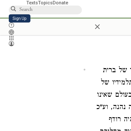
Texts
Topics
Donate
Sign Up
×
של ברית
למידיו של
בעולם שאינו
נהנה, וע"כ
ה רודף