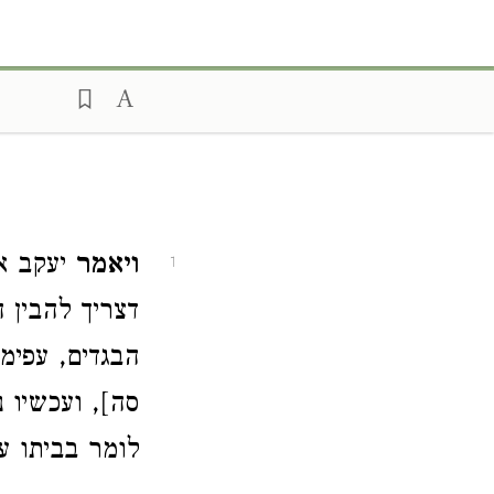
ויאמר
יעקב אל
1
דצריך להבין 
הבגדים, עפימ
סה], ועכשיו 
לומר בביתו 