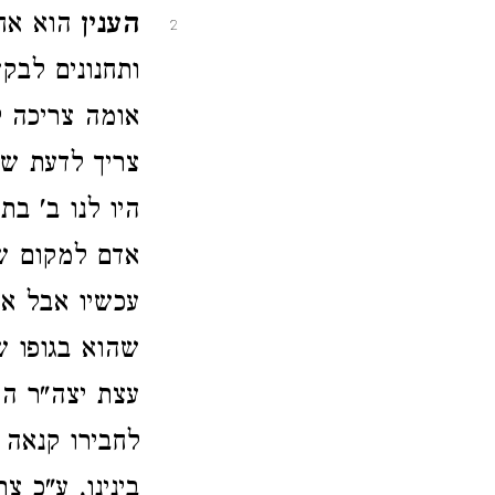
הענין
הוא אחו
2
ותחנונים לבק
אומה צריכה ל
צריך לדעת של
היו לנו ב' בת
אדם למקום שה
עכשיו אבל אמ
שהוא בגופו ש
עצת יצה"ר הו
לחבירו קנאה 
בינינו, ע"כ צר