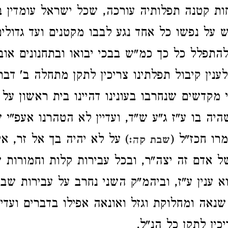
ת קטנה תפלותיה עורכה, שכל ישראל עומדין 
ש על נפשו כל אחד נגע לבבו מקטנים ועד גדולים
התפלל כל כך כמ"ש בבכי יבואו ובתחנונים אוב
ענין קיבול תפלתינו צריכין לתקן מתחלה ב' דב
י מקדשים שנחרבו בעונינו דהיינו בית ראשון על 
יה בו ע"ז ג"ע ש"ד, ועדיין לא הטהרנו אעפ"י ש
רו חכז"ל (
) על לא יהיה בך אל זר, אי
שבת קה:
ל אדם זה יצה"ר, ובכל עבירות קלות וחמורות 
א ענין ע"ז, וביהמ"ק השני נחרב על עבירות שבי
שנאה ומחלוקת וגזל ואונאה אפילו בדברים ועדיי
יכין לתקן כל הנ"ל.