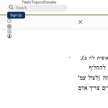
Texts
Topics
Donate
Sign Up
×
),
שית לה ב
 להחליף
ה [לעיל עמ'
ם צריך אדם