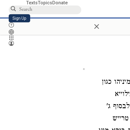
Texts
Topics
Donate
Sign Up
×
יהו כגון
לוייא
בסוף ג'
טרייש