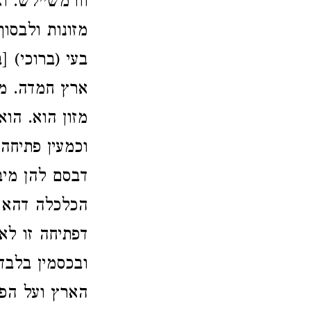
וורמשיילש. ו
מזונות ולבסוף
בעי (ברוכי) [
ארץ חמדה. מח
מזון הוא. הו
וכמעין פתיחה:
דבסם להן מיב
הכלכלה דהא ל
דפתיחה זו לא
ובכסמין בלבד
הארץ ועל הפי