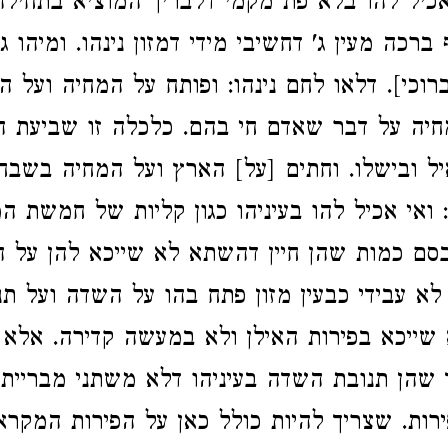
אכיל להו בלא פת מקמי דלבריך המוציא בתחילה 
 ברכה מעין ג' דחשיבי מידי דמזון נינהו. ומיהו 
ברוכי]. דלאו לחם נינהו: ופותח על המחיה ועל 
יה על דבר שאדם חי בהם. כלכלה זו שביעת הגו
איל ובישלו. וחתים [על] הארץ ועל המחיה בשבח
 ואי אכיל להו בעיניהו כגון קליות של חמשת המי
סם כמות שהן חיין דהשתא לא שייכא להן על ה
א עבידי כבעין מזון פתח בהו על השדה ועל ת
 שייכא בפירות האילן ולא במעשה קדירה. אלא 
 שהן תנובת השדה בעיניהו דלא משתני מברייתן
רות. שצריך להיות כולל כאן על הפירות המקרא