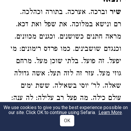
תצא.
שיר
וברכה. אערכה. בתורה וכהלכה.
רם ונישא במלוכה. את שפל ואת דכא.
מראה חתנים כשושנים. וכגנים מכוונים.
וכנגדם שושבינים. כמו פרדס רימונים: מי
יפעל. זה פועל. בלתי שוכן מעל. מרחם
גוזי מעל. עזר זה לזה תעל: אשה גדולה
שאלה. לר' יוסי בשאילה. ששת ימים
עולם כילה. מה פעל רב עלילה: לה ענה:
We use cookies to give you the best experience possible on
שמעי נא. פועל דר במעונה. בת פלוני
our site. Click OK to continue using Sefaria.
Learn More
.
OK
היות למנה. לפלוני היות נכונה: הדא