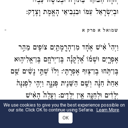
יְהֹוָה הַבּוֹחֵר בַּתּוֹרָה וּבְמשֶׁה עַבְדּוֹ
וּבְיִשְׂרָאֵל עַמּוֹ וּבִנְבִיאֵי הָאֱמֶת וָצֶדֶק:
שמואל א פרק א
וַיְהִי֩ אִ֨ישׁ אֶחָ֝ד מִן־הָרָֽמָתַ֛יִם צוֹפִ֖ים מֵהַ֣ר
אֶפְרָ֑יִם וּשְׁמ֡וֹ ֠אֶלְקָנָ֠ה בֶּן־יְרֹחָ֧ם בֶּן־אֱלִיה֛וּא
בֶּן־תֹּ֥חוּ בֶן־צ֖וּף אֶפְרָתִֽי: וְלֹו֙ שְׁתֵּ֣י נָשִׁ֔ים שֵׁ֤ם
אַחַת֙ חַנָּ֔ה וְשֵׁ֥ם הַשֵּׁנִ֖ית פְּנִנָּ֑ה וַיְהִ֤י לִפְנִנָּה֙
יְלָדִ֔ים וּלְחַנָּ֖ה אֵ֥ין יְלָדִֽים: וְעָלָה֩ הָאִ֨ישׁ
We use cookies to give you the best experience possible on
הַה֤וּא מֵֽעִירוֹ֙ מִיָּמִ֣ים| יָמִ֔ימָה לְהִשְׁתַּֽחֲו‍ֹ֧ת
our site. Click OK to continue using Sefaria.
Learn More
.
OK
וְלִזְבֹּ֛חַ לַֽיהֹוָ֥ה צְבָא֖וֹת בְּשִׁלֹ֑ה וְשָׁ֞ם שְׁנֵ֣י