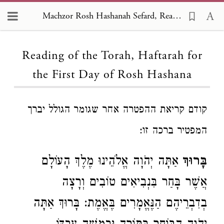
Machzor Rosh Hashanah Sefard, Reading of the Torah, Haftarah for the First Day of Rosh Hashana
Loading...
Reading of the Torah, Haftarah for
the First Day of Rosh Hashana
קודם קריאת ההפטרה אחר שגומר הגולל יברך
המפטיר ברכה זו:
בָּרוּךְ
אַתָּה יְהֹוָה אֱלֹהֵינוּ מֶלֶךְ הָעוֹלָם
אֲשֶׁר בָּחַר בִּנְבִיאִים טוֹבִים וְרָצָה
בְדִבְרֵיהֶם הַנֶּאֱמָרִים בֶּאֱמֶת: בָּרוּךְ אַתָּה