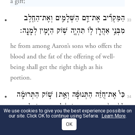
a gift;
הַמַּקְרִ֞יב אֶת־דַּ֧ם הַשְּׁלָמִ֛ים וְאֶת־הַחֵ֖לֶב
33
מִבְּנֵ֣י אַהֲרֹ֑ן ל֧וֹ תִהְיֶ֛ה שׁ֥וֹק הַיָּמִ֖ין לְמָנָֽה׃
he from among Aaron’s sons who offers the
blood and the fat of the offering of well-
being shall get the right thigh as his
portion.
כִּי֩ אֶת־חֲזֵ֨ה הַתְּנוּפָ֜ה וְאֵ֣ת
׀
שׁ֣וֹק הַתְּרוּמָ֗ה
34
לָקַ֙חְתִּי֙ מֵאֵ֣ת בְּנֵֽי־יִשְׂרָאֵ֔ל מִזִּבְחֵ֖י שַׁלְמֵיהֶ֑ם
We use cookies to give you the best experience possible on
our site. Click OK to continue using Sefaria.
Learn More
.
וָאֶתֵּ֣ן אֹ֠תָ֠ם לְאַהֲרֹ֨ן הַכֹּהֵ֤ן וּלְבָנָיו֙ לְחׇק־עוֹלָ֔ם
OK
מֵאֵ֖ת בְּנֵ֥י יִשְׂרָאֵֽל׃