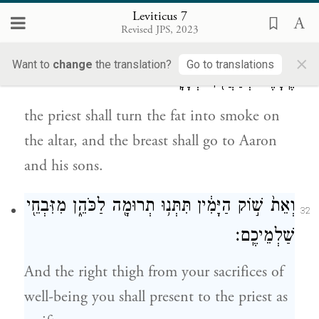
an elevation offering before G
;
OD
Leviticus 7
Revised JPS, 2023
וְהִקְטִ֧יר הַכֹּהֵ֛ן אֶת־הַחֵ֖לֶב הַמִּזְבֵּ֑חָה וְהָיָה֙
×
31
Want to
change
the translation?
Go to translations
הֶֽחָזֶ֔ה לְאַהֲרֹ֖ן וּלְבָנָֽיו׃
the priest shall turn the fat into smoke on
the altar, and the breast shall go to Aaron
and his sons.
וְאֵת֙ שׁ֣וֹק הַיָּמִ֔ין תִּתְּנ֥וּ תְרוּמָ֖ה לַכֹּהֵ֑ן מִזִּבְחֵ֖י
32
שַׁלְמֵיכֶֽם׃
And the right thigh from your sacrifices of
well-being you shall present to the priest as