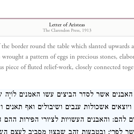
ת בפניה הנראים מסביב [לשולחן] נעשה סדר ב
לסדר צורת גלופות כעין פסים והן סמוכות זו לז
Letter of Aristeas
The Clarendon Press, 1913
 the border round the table which slanted upwards 
s wrought a pattern of eggs in precious stones, elabo
s piece of fluted relief-work, closely connected tog
האבנים אשר לסדר הביצים עשו האמנים לוֹיָה ש
ויוצאים אשכולות ענבים ושיבולים ואף תאנים וז
ים להם: והאבנים העשויות לציורי הפירות ההם ה
 לפרי: ובטבעות זהב שִבְּצוּן מסביב לעצם השו