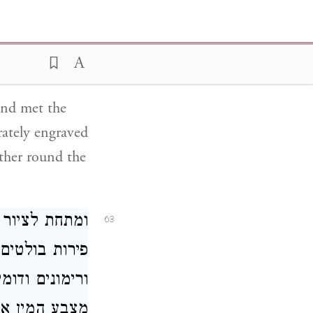
ומצידי המסגר
62
אבנים טובות ו
השולחן:
and met the
rately engraved
ether round the
ומתחת לציור 
63
פירות בולטים 
ורימונים ודומ
מצבע המין אשר