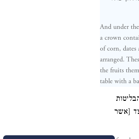
And under the 
a crown contain
of corn, dates
arranged. Thes
the fruits the
table with a b
בליטות
צד [אשר