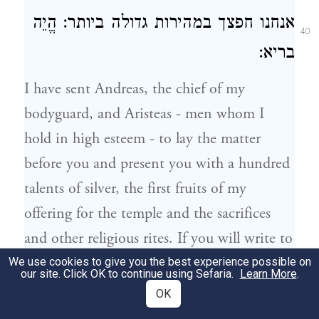
אנחנו חפצך במהירות גדולה ביותר: הֱיֵה
40
בריא:
I have sent Andreas, the chief of my
bodyguard, and Aristeas - men whom I
hold in high esteem - to lay the matter
before you and present you with a hundred
talents of silver, the first fruits of my
offering for the temple and the sacrifices
and other religious rites. If you will write to
me concerning your wishes in these
We use cookies to give you the best experience possible on
our site. Click OK to continue using Sefaria.
Learn More
.
matters, you will confer a great favour upon
OK
me and afford me a new pledge of