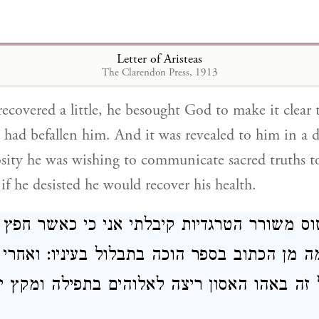
טב לו התפלל אל אלוהים כי יתברר לו מה הס
ר הראו לו בחלום כי הדבר ההוא קרה לו על ע
Letter of Aristeas
י אדם רגילים דברי אלוהים הניח את העניין והב
The Clarendon Press, 1913
covered a little, he besought God to make it clear
 had befallen him. And it was revealed to him in a 
iosity he was wishing to communicate sacred truths
if he desisted he would recover his health.
ס משורר הטרגדיות קיבלתי אני כי כאשר חפץ 
 מן הכתוב בספר הוכה בתבלול בעיניו: ואחרי
 זה באהו האסון ריצה לאלוהים בתפילה ומקץ י