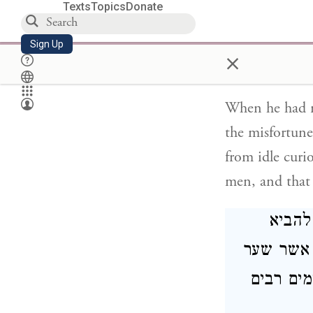
Texts
Topics
Donate
ב במקרה
מלו לשווא
Sign Up
×
ריא
When he had re
the misfortune
from idle cur
men, and that 
להביא
 אשר שער
מים רבים