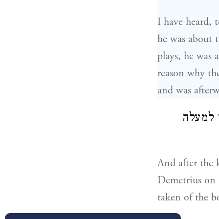
I have heard, 
he was about t
plays, he was 
reason why th
and was afterw
י למעלה
And after the 
Demetrius on t
taken of the b