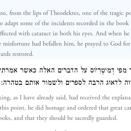
too, from the lips of Theodektes, one of the tragic p
o adapt some of the incidents recorded in the book 
affected with cataract in both his eyes. And when he
e misfortune had befallen him, he prayed to God fo
ards restored.
מפי דְמיטְרִיוֹס על הדברים האלה כאשר אמרת
ווה לדאוג הרבה לספרים ולשמור אותם בטהרה
king, as I have already said, had received the explana
his point, he did homage and ordered that great ca
ooks, and that they should be sacredly guarded.