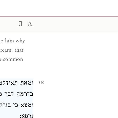
ואחרי אשר הו
315
המעציב: וכאש
לשום לפני בנ:
 to him why
dream, that
 to common
ומאת תאודקטו
316
בדרמה דבר מה
ומצא כי בגלל
נרפא: