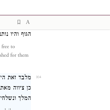
tion of
וישיבות האספ
303
הגוף והיו נ:
 free to
ished for them
מלבד זאת היה
304
כן ציווה מאת
המלך ונשלח: