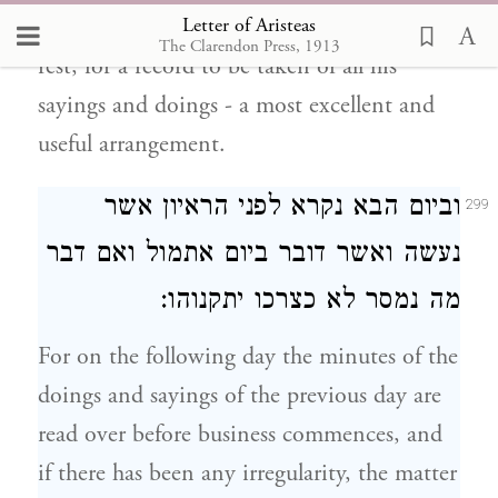
Letter of Aristeas
business until the time when he retires to
The Clarendon Press, 1913
rest, for a record to be taken of all his
sayings and doings - a most excellent and
useful arrangement.
וביום הבא נקרא לפני הראיון אשר
299
נעשה ואשר דובר ביום אתמול ואם דבר
מה נמסר לא כצרכו יתקנוהו:
For on the following day the minutes of the
doings and sayings of the previous day are
read over before business commences, and
if there has been any irregularity, the matter