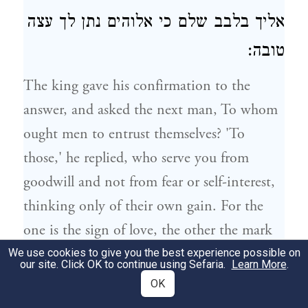
אליך בלבב שלם כי אלוהים נתן לך עצה
טובה:
The king gave his confirmation to the
answer, and asked the next man, To whom
ought men to entrust themselves? 'To
those,' he replied, who serve you from
goodwill and not from fear or self-interest,
thinking only of their own gain. For the
one is the sign of love, the other the mark
of ill-will and time-serving. For the man
We use cookies to give you the best experience possible on
our site. Click OK to continue using Sefaria.
Learn More
.
who is always watching, for his own gain is
OK
a traitor at heart. But you possess the