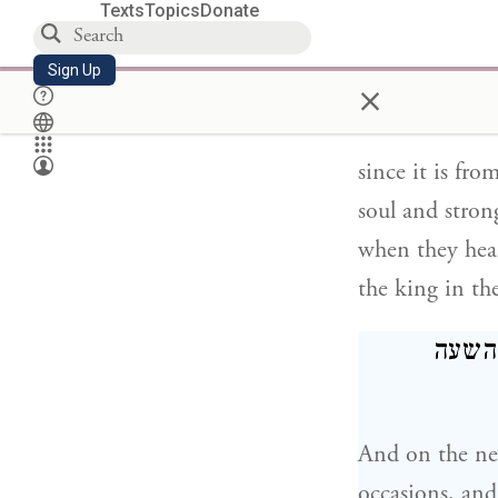
Texts
Topics
Donate
ם לרוב
Sign Up
×
since it is fro
soul and stron
when they hear
the king in the
 השעה
And on the nex
occasions, and