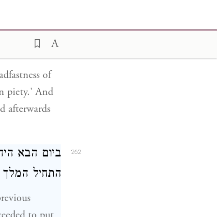
ותקוות יפות:
אחרי אשר שמ:
אחרי־כן הח::
adfastness of
n piety.' And
d afterwards
ביום הבא הי
262
התחיל המלך:
previous
ceeded to put