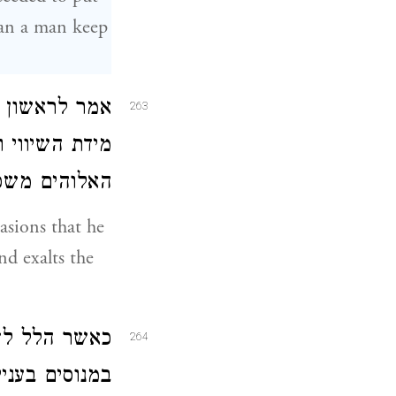
 can a man keep
אמר לראשון מ
263
מידת השיווי 
האלוהים משפ:
asions that he
d exalts the
כאשר הלל לזה
264
במנוסים בעני