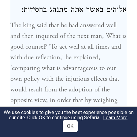
אלוהים באשר אתה מתנהג בחסידות:
The king said that he had answered well
and then inquired of the next man, What is
good counsel? 'To act well at all times and
with due reflection,' he explained,
'comparing what is advantageous to our
own policy with the injurious effects that
would result from the adoption of the
opposite view, in order that by weighing
every point we may be well advised and our
We use cookies to give you the best experience possible on
our site. Click OK to continue using Sefaria.
Learn More
.
purpose may be accomplished. And most
OK
important of all, by the power of God every