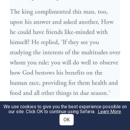
The king complimented this man, too,
upon his answer and asked another, How
he could have friends like-minded with
himself? He replied, 'If they see you
studying the interests of the multitudes over
whom you rule; you will do well to observe
how God bestows his benefits on the
human race, providing for them health and
food and all other things in due season.'
We use cookies to give you the best experience possible on
כהביעו את הסכמתו לזה שאל לסמוך
191
our site. Click OK to continue using Sefaria.
Learn More
.
OK
איך יוכל לקנות לו שם טוב בראיונותיו