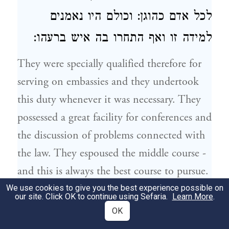
לכל אדם כהוגן: וכולם היו נאמנים
למידה זו ואף התחרו בה איש ברעהו:
They were specially qualified therefore for
serving on embassies and they undertook
this duty whenever it was necessary. They
possessed a great facility for conferences and
the discussion of problems connected with
the law. They espoused the middle course -
and this is always the best course to pursue.
They abjured the rough and uncouth
We use cookies to give you the best experience possible on
our site. Click OK to continue using Sefaria.
Learn More
.
manner, but they were altogether above
OK
pride and never assumed an air of