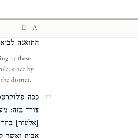
והם עשו כן] 
120
זרים בימי של
התואנה לבו:
ing in these
ule, since by
the district.
ככה פילוקרטס
121
צורך בזה: מע:
אלעזר] בחר א
אבות ואשר קנ