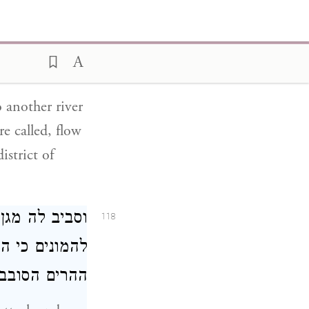
ושטפו נמשך ל
117
הנקראים נחל:
o another river
e called, flow
strict of
וסביב לה מגן
118
להמונים כי ה
ההרים הסובב: