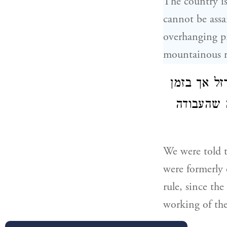
The country is 
cannot be assa
overhanging pr
mountainous re
זל אך בזמן
 שהעבודה
We were told 
were formerly 
rule, since the
working of the