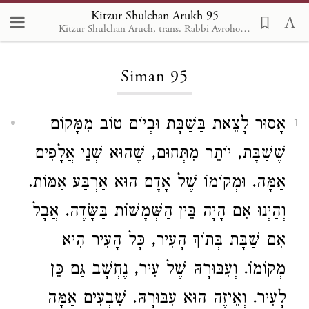
Kitzur Shulchan Arukh 95
Kitzur Shulchan Aruch, trans. Rabbi Avrohom Davis, Metsudah Pub., 1996
Loading...
Siman 95
אָסוּר לָצֵאת בַּשַׁבָּת וּבְיוֹם טוֹב מִמָּקוֹם
1
שֶׁשַׁבָּת, יוֹתֵר מִתְּחוּם, שֶׁהוּא שְׁנֵי אֲלָפִים
אַמָּה. וּמְקוֹמוֹ שֶׁל אָדָם הוּא אַרְבַּע אַמּוֹת.
וְהַיְנוּ אִם הָיָה בֵּין הַשְּׁמָשׁוֹת בַּשָּׂדֶה. אֲבָל
אִם שַׁבָּת בְּתוֹךְ הָעִיר, כָּל הָעִיר הִיא
מְקוֹמוֹ. וְעִבּוּרָהּ שֶׁל עִיר, נֶחְשָׁב גַּם כֵּן
לָעִיר. וְאֵיזֶה הוּא עִבּוּרָהּ. שִׁבְעִים אַמָּה