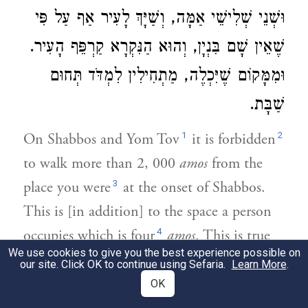
וּשְׁנֵי שְׁלִישֵׁי אַמָּה, וְשַׁיָּךְ לָעִיר אַף עַל פִּי
שֶׁאֵין שָׁם בִּנְיָן, וְהוּא הַנִּקְרָא קַרְפֵּף הָעִיר.
וּמִמָּקוֹם שֶׁיִּכְלֶה, מַתְחִילִין לִמְדֹּד תְּחוּם
שַׁבָּת.
1
2
On Shabbos and Yom Tov
it is forbidden
to walk more than 2, 000
amos
from the
3
place you were
at the onset of Shabbos.
This is [in addition] to the space a person
4
occupies which is four
amos
. This is true
We use cookies to give you the best experience possible on
only if you happen to be in the field at
our site. Click OK to continue using Sefaria.
Learn More
.
5
6
twilight,
but if you stayed in a city
[at
OK