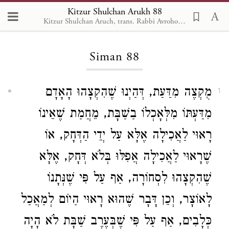
Kitzur Shulchan Arukh 88
Kitzur Shulchan Aruch, trans. Rabbi Avrohom Davis, Metsudah Pub., 1996
Loading...
Siman 88
מֻקְצֶה מִדַּעַת, דְּהַיְנוּ שֶׁהִקְצָהוּ הָאָדָם
1
מִדַּעְתּוֹ מִלְּאָכְלוֹ בַשַׁבָּת, מֵחֲמַת שֶׁאֵינוֹ
רָאוּי לַאֲכִילָה אֶלָּא עַל יְדֵי הַדְּחָק, אוֹ
שֶׁרָאוּי לַאֲכִילָה אֲפִלּוּ בְּלֹא דְּחָק, אֶלָּא
שֶׁהִקְצָהוּ לִסְחוֹרָה, אַף עַל פִּי שֶׁנְּתָנוֹ
לָאוֹצָר, וְכֵן דָּבָר שֶׁהוּא רָאוּי הַיוֹם לְמַאֲכַל
כְּלָבִים, אַף עַל פִּי שֶׁבְּעֶרֶב שַׁבָּת לֹא הָיָה