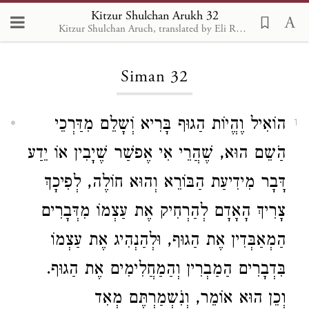
Kitzur Shulchan Arukh 32
Kitzur Shulchan Aruch, translated by Eli Rubin.
Loading...
Siman 32
הוֹאִיל וֶהֱיוֹת הַגוּף בָּרִיא וְֹשָלֵם מִדַּרְכֵי
1
הַֹשֵם הוּא, שֶׁהֲרֵי אִי אֶפשַׁר שֶׁיָבִין אוֹ יֵדַע
דָּבָר מִידִיעַת הַבּוֹרֵא וְהוּא חוֹלֶה, לְפִיכָךְ
צָרִיךְ הָאָדָם לְהַרְחִיק אֶת עַצְמוֹ מִדְּבָרִים
הַמְאַבְּדִין אֶת הַגוּף, וּלְהַנְהִיג אֶת עַצְמוֹ
בִּדְבָרִים הַמַבְרִין וְהַמַחֲלִימִים אֶת הַגוּף.
וְכֵן הוּא אוֹמֵר, וְנִֹשְמַרְתֶּם מְאִד