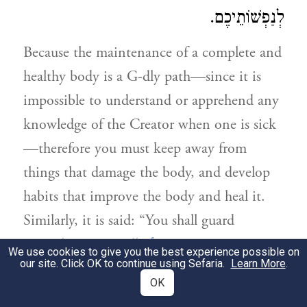
לְנַפְשׁוֹתֵיכֶם.
Because the maintenance of a complete and
healthy body is a G-dly path—since it is
impossible to understand or apprehend any
knowledge of the Creator when one is sick
—therefore you must keep away from
things that damage the body, and develop
habits that improve the body and heal it.
Similarly, it is said: “You shall guard
1
yourselves very well.”
We use cookies to give you the best experience possible on
our site. Click OK to continue using Sefaria.
Learn More
.
הַבּוֹרֵא בָּרוּךְ הוּא וּבָּרוּךְ שְׁמוֹ, בָּרָא אֶת
OK
2