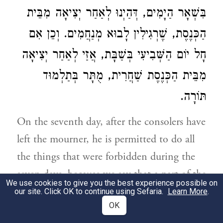
בִּשְׁאָר הַיָמִים, דְּהַיְנוּ לְאַחַר יְצִיאָה מִבֵּית
הַכְּנֶסֶת, שֶׁרְגִילִין לָבוּא מְנַחֲמִים. וְכֵן אִם
חָל יוֹם הַשְּׁבִיעִי בְּשַׁבָּת, אֲזַי לְאַחַר יְצִיאָה
מִבֵּית הַכְּנֶסֶת שַׁחֲרִית, מֻתָּר בְּתַלְמוּד
תּוֹרָה.
On the seventh day, after the consolers have
left the mourner, he is permitted to do all
the things that were forbidden during the
seven days. because we say that a part of the
We use cookies to give you the best experience possible on
day is considered like the entire day, except
our site. Click OK to continue using Sefaria.
Learn More
.
OK
with regard to marital relations, which is