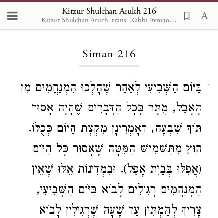
Kitzur Shulchan Arukh 216
Kitzur Shulchan Aruch, trans. Rabbi Avrohom Davis, Metsudah Pub., 1996
Loading...
Siman 216
בַּיּוֹם הַשְּׁבִיעִי לְאַחַר שֶׁהָלְכוּ הַמְנַחֲמִים מִן
1
הָאָבֵל, מֻתָּר בְּכָל הַדְּבָרִים שֶׁהָיָה אָסוּר
תּוֹךְ שִׁבְעָה, דְאָמְרִינָן מִקְצָת הַיוֹם כְּכֻלּוֹ.
חוּץ מִתַּשְׁמִישׁ הַמִּטָּה שֶׁאָסוּר כָּל הַיוֹם
(אֲפִלּוּ בְּבַיִת אָפֵל). וּבִמְדִינוֹת אֵלּוּ שֶׁאֵין
הַמְנַחֲמִים רְגִילִים לָבוֹא בַּיּוֹם הַשְּׁבִיעִי,
צָרִיךְ לְהַמְתִּין עַד שָׁעָה שֶׁרְגִילִין לָבוֹא