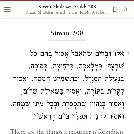
Kitzur Shulchan Arukh 208
Kitzur Shulchan Aruch, trans. Rabbi Avrohom Davis, Metsudah Pub., 1996
Loading...
Siman 208
אֵלוּ דְבָרִים שֶׁהָאָבֵל אָסוּר בָּהֶם כָּל
1
שִׁבְעָה: בִּמְלָאכָה, בִּרְחִיצָה, בְּסִיכָה,
בִּנְעִילַת הַסַּנְדָּל, וּבְתַשְׁמִישׁ הַמִּטָה. וְאָסוּר
לִקְרוֹת בַּתּוֹרָה, וְאָסוּר בִּשְׁאֵילַת שָׁלוֹם,
וְאָסוּר בְּגִהוּץ וּבְתִסְפֹּרֶת וּבְכָל מִינֵי שִׂמְחָה.
וְאָסוּר לְהַנִיחַ תְּפִלִּין בַּיּוֹם הָרִאשׁוֹן.
These are the things a mourner is forbidden