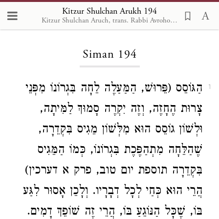
Kitzur Shulchan Arukh 194
Kitzur Shulchan Aruch, trans. Rabbi Avrohom Davis, Metsudah Pub., 1996
Loading...
Siman 194
הַגּוֹסֵס (פֵּרוּשׁ, הַמַּעַלֶה לֵחָה בִּגְרוֹנוֹ מִפְּנֵי
1
צָרוּת הֶחָזֶה, וְזֶה יִקְרֶה סָמוּךְ לַמִּיתָה,
וּלְשׁוֹן גוֹסֵס הוּא מִלְּשׁוֹן מֵגִיס בִּקְדֵרָה,
שֶׁהַלֵּחָה מִתְהַפֶּכֶת בִּגְרוֹנוֹ, כְּמוֹ הַמֵּגִיס
בִּקְדֵרָה תוספת יום טוב, פרק א דערכין)
הֲרֵי הוּא כְּחַי לְכָל דְבָרָיו. וְלָכֵן אָסוּר לִגַּע
בּוֹ, שֶׁכָּל הַנּוֹגֵעַ בּוֹ, הֲרֵי זֶה שׁוֹפֵךְ דָמִים.