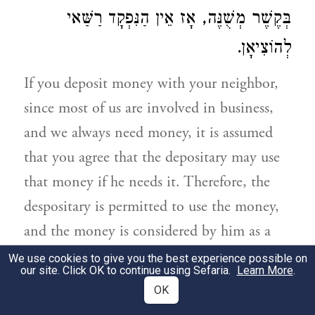
בְּקֶשֶׁר מְשֻׁנֶּה, אָז אֵין הַנִּפְקָד רַשַּׁאי
לְהוֹצִיאָן.
If you deposit money with your neighbor,
since most of us are involved in business,
and we always need money, it is assumed
that you agree that the depositary may use
that money if he needs it. Therefore, the
despositary is permitted to use the money,
and the money is considered by him as a
loan, unless you indicate to him that you
We use cookies to give you the best experience possible on
our site. Click OK to continue using Sefaria.
Learn More
.
do not wish it to be used. For instance, if
OK
you put the money in a sealed package, or