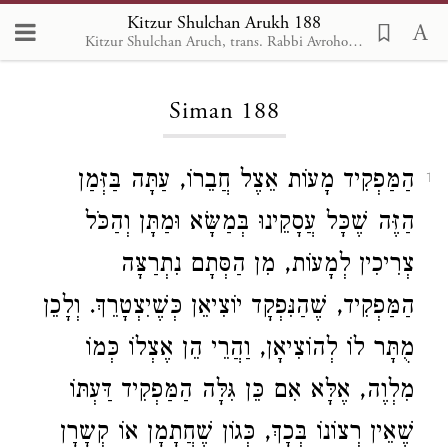
Kitzur Shulchan Arukh 188
Kitzur Shulchan Aruch, trans. Rabbi Avrohom Davis, Metsudah Pub., 1996
Loading...
Siman 188
הַמַּפְקִיד מָעוֹת אֵצֶל חֲבֵרוֹ, עַתָּה בַּזְּמַן
1
הַזֶּה שֶׁכָּל עֲסָקֵינוּ בְּמַשָּׂא וּמַתָּן וְהַכֹּל
צְרִיכִין לְמָעוֹת, מִן הַסְּתָם נִתְרַצָּה
הַמַּפְקִיד, שֶׁהַנִּפְקָד יוֹצִיאֵן כְּשֶׁיִצְטָרֵךְ. וְלָכֵן
מֻתָּר לוֹ לְהוֹצִיאָן, וַהֲרֵי הֵן אֶצְלוֹ כְּמוֹ
מִלְוֶה, אֶלָּא אִם כֵּן גִּלָּה הַמַּפְקִיד דַּעְתּוֹ
שֶׁאֵין רְצוֹנוֹ בְּכָךְ, כְּגוֹן שֶׁחֲתָמָן אוֹ קְשָרָן