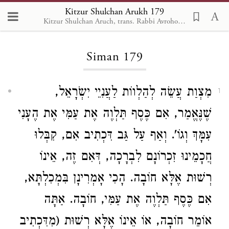
Kitzur Shulchan Arukh 179
Kitzur Shulchan Aruch, trans. Rabbi Avrohom Davis, Metsudah Pub., 1996
Loading...
Siman 179
מִצְוַת עֲשֵׂה לְהַלְווֹת לַעֲנִיֵי יִשְֹרָאֵל,
1
שֶׁנֶּאֱמַר, אִם כֶּסֶף תַּלְוֶה אֶת עַמִּי אֶת הֶעָנִי
עִמָּךְ וְגוֹ'. וְאַף עַל גַּב דִּכְתִיב אִם, קִבְּלוּ
חֲכָמֵינוּ זִכְרוֹנָם לִבְרָכָה, דְּאִם זֶה, אֵינוֹ
רְשׁוּת אֶלָּא חוֹבָה. הָכִי אָמְרִינָן בִּמְכִלְתָּא,
אִם כֶּסֶף תַּלְוֶה אֶת עַמִּי, חוֹבָה. אַתָּה
אוֹמֵר חוֹבָה, אוֹ אֵינוֹ אֶלָּא רְשׁוּת (מִדִּכְתִיב