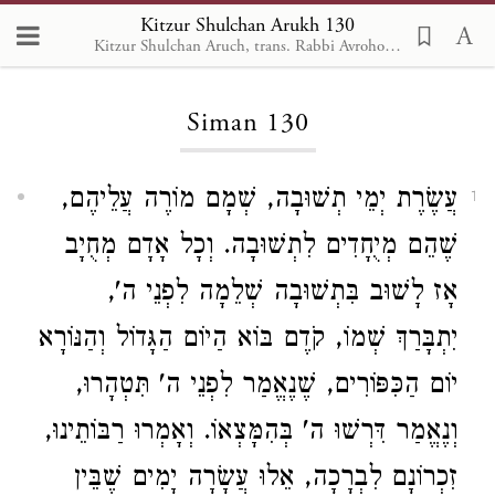
Kitzur Shulchan Arukh 130
Kitzur Shulchan Aruch, trans. Rabbi Avrohom Davis, Metsudah Pub., 1996
Loading...
Siman 130
עֲשֶׂרֶת יְמֵי תְשׁוּבָה, שְׁמָם מוֹרֶה עֲלֵיהֶם,
1
שֶׁהֵם מְיֻחָדִים לִתְשׁוּבָה. וְכָל אָדָם מְחֻיָב
אָז לָשׁוּב בִּתְשׁוּבָה שְׁלֵמָה לִפְנֵי ה',
יִתְבָּרַךְ שְׁמוֹ, קֹדֶם בּוֹא הַיוֹם הַגָּדוֹל וְהַנּוֹרָא
יוֹם הַכִּפּוֹרִים, שֶׁנֶאֱמַר לִפְנֵי ה' תִּטְהָרוּ,
וְנֶאֱמַר דִּרְשׁוּ ה' בְּהִמָּצְאוֹ. וְאָמְרוּ רַבּוֹתֵינוּ,
זִכְרוֹנָם לִבְרָכָה, אֵלוּ עֲשָׂרָה יָמִים שֶׁבֵּין