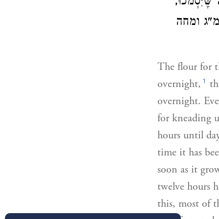
ֶּׁיִּסְמֹכוּ
 (עפמ"ג ומחה
The flour for 
1
overnight,
th
overnight. Even
for kneading un
hours until da
time it has be
soon as it gro
twelve hours h
this, most of t