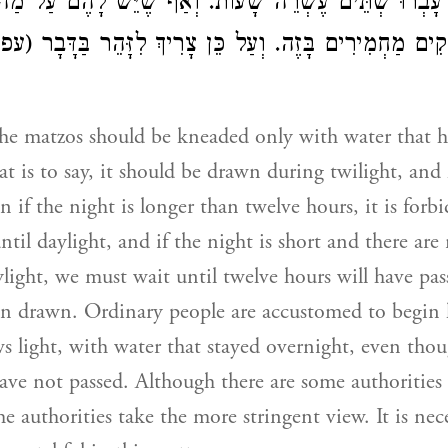
 עָבְרוּ שְׁתֵּים עֶשְׂרֵה שָׁעוֹת. וְאַף שֶׁיֵּשׁ לָהֶם עַל מַה ש
קִים מַחְמִירִים בָּזֶה. וְעַל כֵּן צָרִיךְ לִזָּהֵר בַּדָּבָר
the matzos should be kneaded only with water that h
at is to say, it should be drawn during twilight, and 
 if the night is longer than twelve hours, it is forbi
til daylight, and if the night is short and there are
ylight, we must wait until twelve hours will have pa
en drawn. Ordinary people are accustomed to begin
ws light, with water that stayed overnight, even thou
ave not passed. Although there are some authoritie
he authorities take the more stringent view. It is nece