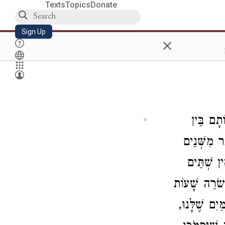
Texts
Topics
Donate
Sign Up
×
ֹתָם בֵּין
ֵר מִשְּׁנֵים
ן שְׁתֵּים
עֶשׂרֵה שָׁעוֹת
ַּיִם שֶׁלָּנוּ