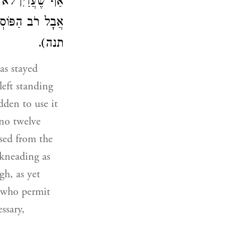
אַף שֶׁעֲדַיִן לֹא,
אֲבָל רֹב הַפּוֹסְ
תנה).
as stayed
left standing
dden to use it
 no twelve
ssed from the
 kneading as
gh, as yet
s who permit
ssary,