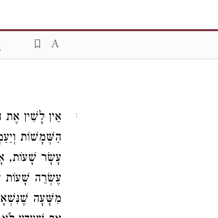
6
אֵין לָשִׁין אֶת הַמ
1
הַשְּׁמָשׁוֹת וְיַעַ
עָשָׂר שָׁעוֹת, אָס
עֶשְׂרֵה שָׁעוֹת עַ
מִשָּׁעָה שֶׁנִּשְׁא,