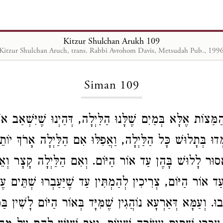
Kitzur Shulchan Arukh 109
Kitzur Shulchan Aruch, trans. Rabbi Avrohom Davis, Metsudah Pub., 199
Loading...
Siman 109
ַּצוֹת אֶלָּא בְּמַיִם שֶׁלָּנוּ הַלַּיְלָה, דְּהַיְנוּ שֶׁיִּשְׁאַב או
מְדוּ בְּתָלוּשׁ כָּל הַלַּיְלָה, וַאֲפִלּוּ אִם הַלַּיְלָה אָרֹךְ יוֹת
וּר לָלוּשׁ בָּהֶן עַד אוֹר הַיּוֹם. וְאִם הַלַּיְלָה קָצָר וְאֵי
ד אוֹר הַיּוֹם, צְרִיכִין לְהַמְתִּין עַד שֶׁיַּעַבְרוּ שְׁתֵּים 
ָבוּ. וְעַמָּא דְּאַרְעָא נוֹהֲגִין שֶׁמִּיָּד בְּאוֹר הַיּוֹם לָשִׁין בַּמ