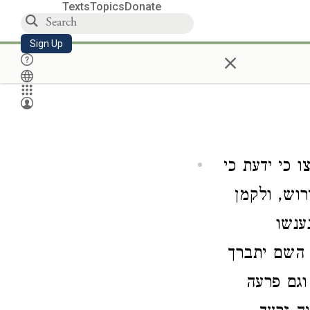
Texts
Topics
Donate
Sign Up
×
 כי ידעת כי
רוש, ולקמן
ענשו
 השם יתברך
וגם פרעה