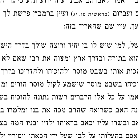
ך אמר לאברהם אבינו ע"ה ידוע תדע כי גר יהי
 ועבדום
ועיין ברמב"ן פרשת לך ל
)
(
בראשית טו, יג
עך, עיין שם שהאריך בזה:
ל, למי שיש לו בן יחיד ורוצה שילך בדרך היש
וא בתורה ובדרך ארץ ומצוה את רבו שאם לא 
כות אותו בשבט מוסר ולהוכיחו ולהדריכו בדרך
וכיחו בשבט מוסר שישמע לקול מוסר הורים ומו
אמו על כל אלו הדברים רשות נתונה להוכיח ב
והנה האב כשרואה שהרב מכה את בנו ומלמדו בד
ב ובשרו עליו יכאב בראותו ילדיו ובניו המה בצע
פס בהעלותו על לבו שעל ידי הכאתו ויסורין ילך