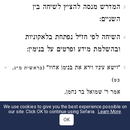
המדרש מנסה להציץ לשיחה בין
3
השניים:
השיחה לפי חז"ל נפתחת בלאקוניות
4
ובהשלמת מידע ופרטים על בנימין:
"וישא עיניו וירא את בנימן אחיו" (
בראשית מ״ג,
5
)
כט
אמר ר' שמואל בר נחמן,
בשעה שראה יוסף את בנימן, מיד נתקררה דעתו
We use cookies to give you the best experience possible on
our site. Click OK to continue using Sefaria.
Learn More
.
ופתח ואמר: א־להים יחנך בני,
OK
באותה שעה אמר להן: קרבוהו אצלי,