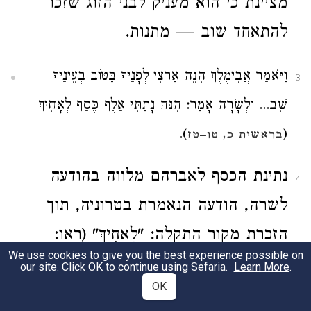
מציינת כי הוא מעניק לבני הזוג שזכו
להתאחד שוב — מתנות.
וַיֹּאמֶר אֲבִימֶלֶךְ הִנֵּה אַרְצִי לְפָנֶיךָ בַּטּוֹב בְּעֵינֶיךָ
3
שֵׁב... וּלְשָׂרָה אָמַר: הִנֵּה נָתַתִּי אֶלֶף כֶּסֶף לְאָחִיךְ
).
(
בראשית כ, טו–טז
נתינת הכסף לאברהם מלווה בהודעה
4
לשרה, הודעה הנאמרת בטרוניה, תוך
הזכרת מקור התקלה: "לְאָחִיךְ" (ראו:
We use cookies to give you the best experience possible on
תולדות יצחק, לר' יצחק בן ר' יוסף
our site. Click OK to continue using Sefaria.
Learn More
.
OK
קארו, תלמיד הר"י קנפנטון). נראה